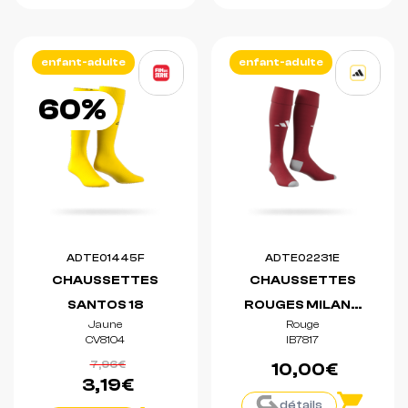
enfant-adulte
enfant-adulte
60%
ADTE01445F
ADTE02231E
CHAUSSETTES
CHAUSSETTES
SANTOS 18
ROUGES MILANO
Jaune
Rouge
23
CV8104
IB7817
7,96€
10,00€
3,19€
détails