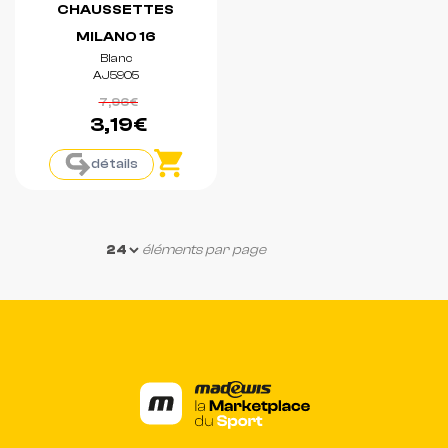
CHAUSSETTES
MILANO 16
Blanc
AJ5905
7,96€
3,19€
détails
éléments par page