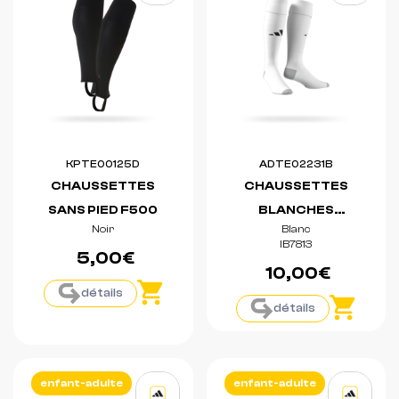
KPTE00125D
ADTE02231B
CHAUSSETTES
CHAUSSETTES
SANS PIED F500
BLANCHES
Noir
Blanc
MILANO 23
IB7813
5,00€
10,00€
détails
détails
enfant-adulte
enfant-adulte