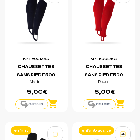
KPTE00125A
KPTE00125C
CHAUSSETTES
CHAUSSETTES
SANS PIED F500
SANS PIED F500
Marine
Rouge
5,00€
5,00€
détails
détails
enfant
enfant-adulte