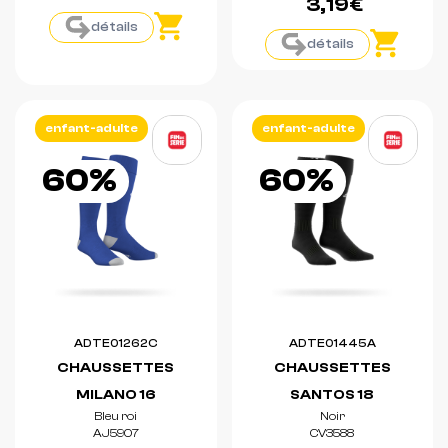
3,19€
détails
détails
enfant-adulte
enfant-adulte
60%
60%
ADTE01262C
ADTE01445A
CHAUSSETTES
CHAUSSETTES
MILANO 16
SANTOS 18
Bleu roi
Noir
AJ5907
CV3588