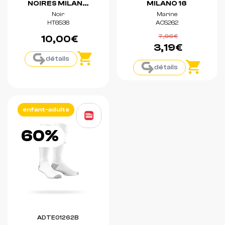
NOIRES MILANO
MILANO 16
Noir
Marine
23
HT6538
AC5262
7,96€
10,00€
3,19€
détails
détails
enfant-adulte
60%
ADTE01262B