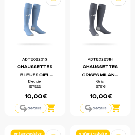
ADTE02231G
ADTE02231H
CHAUSSETTES
CHAUSSETTES
BLEUES CIEL
GRISES MILANO
Bleu ciel
Gris
MILANO 23
23
IB7822
IB7816
10,00€
10,00€
détails
détails
enfant-adulte
enfant-adulte