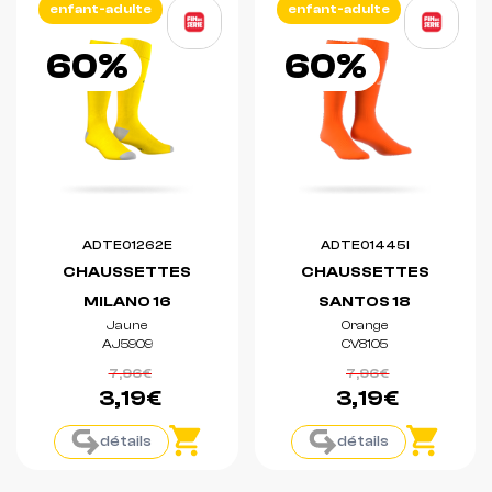
enfant-adulte
enfant-adulte
60%
60%
ADTE01262E
ADTE01445I
CHAUSSETTES
CHAUSSETTES
MILANO 16
SANTOS 18
Jaune
Orange
AJ5909
CV8105
7,96€
7,96€
3,19€
3,19€
détails
détails