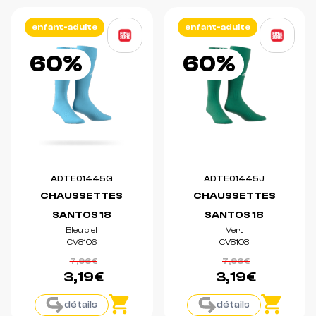
enfant-adulte
enfant-adulte
60%
60%
ADTE01445G
ADTE01445J
CHAUSSETTES
CHAUSSETTES
SANTOS 18
SANTOS 18
Bleu ciel
Vert
CV8106
CV8108
7,96€
7,96€
3,19€
3,19€
détails
détails