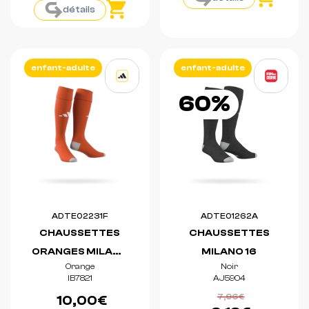
détails
enfant-adulte
enfant-adulte
60%
ADTE02231F
ADTE01262A
CHAUSSETTES
CHAUSSETTES
ORANGES MILANO
MILANO 16
Orange
Noir
23
IB7821
AJ5904
7,96€
10,00€