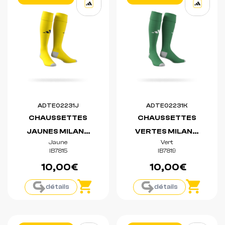
ADTE02231J
ADTE02231K
CHAUSSETTES
CHAUSSETTES
JAUNES MILANO
VERTES MILANO
Jaune
Vert
23
23
IB7815
IB7819
10,00€
10,00€
détails
détails