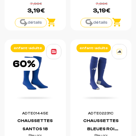
7,96€
7,96€
3,19€
3,19€
détails
détails
enfant-adulte
enfant-adulte
60%
ADTE01445E
ADTE02231C
CHAUSSETTES
CHAUSSETTES
SANTOS 18
BLEUES ROI
Bleu roi
Bleu roi