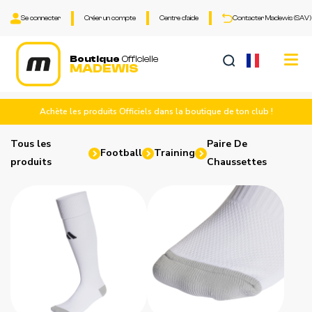
Se connecter
Créer un compte
Centre d'aide
Contacter Madewis (SAV)
Tog
Boutique
Officielle
MADEWIS
nav
Achète les produits Officiels dans la boutique de ton club !
Tous les
Paire De
Football
Training
produits
Chaussettes