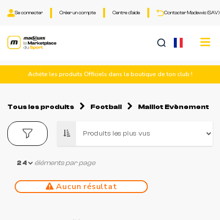
Se connecter
Créer un compte
Centre d'aide
Contacter Madewis (SAV)
Tog
nav
Achète les produits Officiels dans la boutique de ton club !
Tous les produits
Football
Maillot Evènement
éléments par page
Aucun résultat