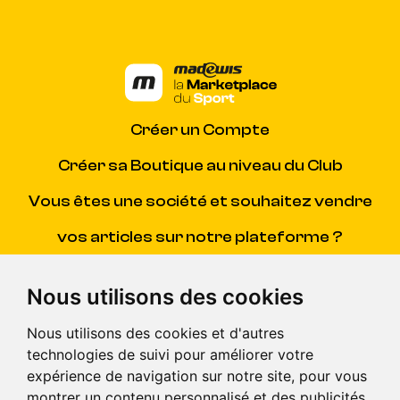
Créer un Compte
Créer sa Boutique au niveau du Club
Vous êtes une société et souhaitez vendre
vos articles sur notre plateforme ?
Contacter Madewis
(SAV)
Nous utilisons des cookies
Centre d'aide
(pour répondre à toutes vos questions)
Nous utilisons des cookies et d'autres
technologies de suivi pour améliorer votre
CGV
expérience de navigation sur notre site, pour vous
montrer un contenu personnalisé et des publicités