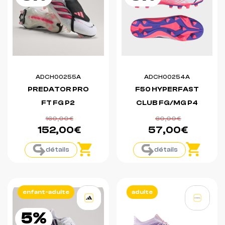
ADCH00255A
ADCH00254A
PREDATOR PRO
F50 HYPERFAST
FT FG P2
CLUB FG/MG P4
160,00€
60,00€
152,00€
57,00€
détails
détails
enfant-adulte
adulte
5%