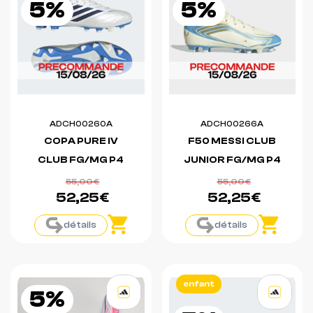
5%
5%
ADCH00260A
ADCH00266A
COPA PURE IV
F50 MESSI CLUB
CLUB FG/MG P4
JUNIOR FG/MG P4
55,00€
55,00€
52,25€
52,25€
détails
détails
enfant
5%