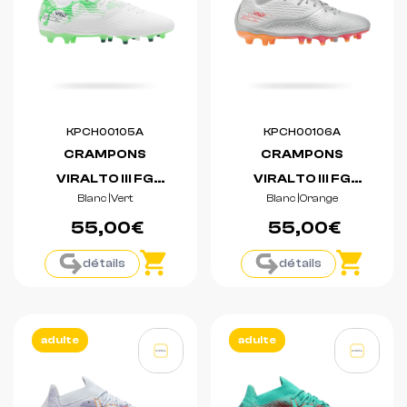
KPCH00105A
KPCH00106A
CRAMPONS
CRAMPONS
VIRALTO III FG
VIRALTO III FG
Blanc
|
Vert
Blanc
|
Orange
ABSTRACT
PLATINUM GAMES
55,00€
55,00€
détails
détails
adulte
adulte