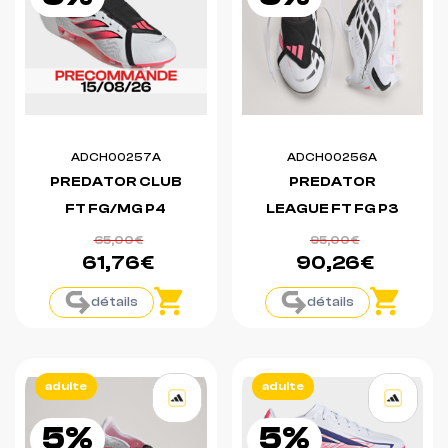
ADCH00257A
ADCH00256A
PREDATOR CLUB
PREDATOR
FT FG/MG P4
LEAGUE FT FG P3
65,00€
95,00€
61,76€
90,26€
détails
détails
adulte
adulte
5%
5%