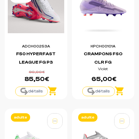
ADCH00253A
KPCH00101A
F50 HYPERFAST
CRAMPONS FSO
LEAGUE FG P3
CLR FG
Violet
90,00€
85,50€
65,00€
détails
détails
adulte
adulte