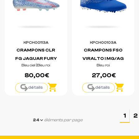
KPCH00113A
KPCH00103A
CRAMPONS CLR
CRAMPONS FSO
FG JAGUAR FURY
VIRALTO I MG/AG
Bleu ciel
|
Bleu roi
Bleu roi
80,00€
27,00€
détails
détails
1
2
éléments par page