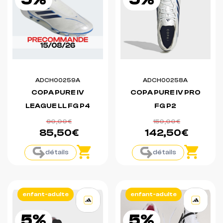
ADCH00259A
ADCH00258A
COPA PURE IV
COPA PURE IV PRO
LEAGUE LL FG P4
FG P2
90,00€
150,00€
85,50€
142,50€
détails
détails
enfant-adulte
enfant-adulte
5%
5%