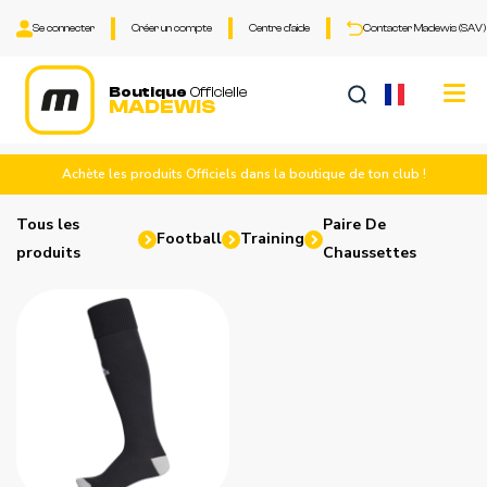
Se connecter
Créer un compte
Centre d'aide
Contacter Madewis (SAV)
Tog
Boutique
Officielle
MADEWIS
nav
Achète les produits Officiels dans la boutique de ton club !
Tous les
Paire De
Football
Training
produits
Chaussettes