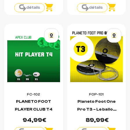
détails
détails
FC-102
FOP-101
PLANETO FOOT
Planeto Foot One
PLAYER CLUB T4
Pro T3 – Le ballon
qui revient tout
94,99€
89,99€
seul et qui