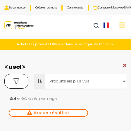
Se connecter
Créer un compte
Centre d'aide
Contacter Madewis (SAV)
Tog
nav
Achète les produits Officiels dans la boutique de ton club !
uscl
éléments par page
Aucun résultat