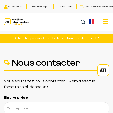
Se connecter
Créer un compte
Centre d'aide
Contacter Madewis (SAV)
Tog
nav
Achète les produits Officiels dans la boutique de ton club !
Nous contacter
Vous souhaitez nous contacter ? Remplissez le
formulaire ci-dessous :
Entreprise