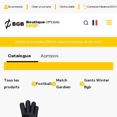
Se connecter
Créer un compte
Centre d'aide
Contacter Madewis (SAV)
Tog
Boutique
Officielle
MGP
nav
Achète les produits Officiels dans la boutique de ton club !
Catalogue
A propos
Tous les
Match
Gants Winter
Football
produits
Gardien
Bgb