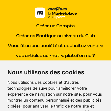
Créer un Compte
Créer sa Boutique au niveau du Club
Vous êtes une société et souhaitez vendre
vos articles sur notre plateforme ?
Contacter Madewis
(SAV)
Nous utilisons des cookies
Centre d'aide
(pour répondre à toutes vos questions)
Nous utilisons des cookies et d'autres
technologies de suivi pour améliorer votre
CGV
expérience de navigation sur notre site, pour vous
montrer un contenu personnalisé et des publicités
© Madewis 2026 . Tous droits reservés.
ciblées, pour analyser le trafic de notre site et