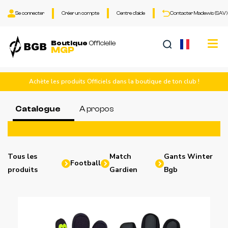
Se connecter
Créer un compte
Centre d'aide
Contacter Madewis (SAV)
Tog
Boutique
Officielle
MGP
nav
Achète les produits Officiels dans la boutique de ton club !
Catalogue
A propos
Tous les
Match
Gants Winter
Football
produits
Gardien
Bgb