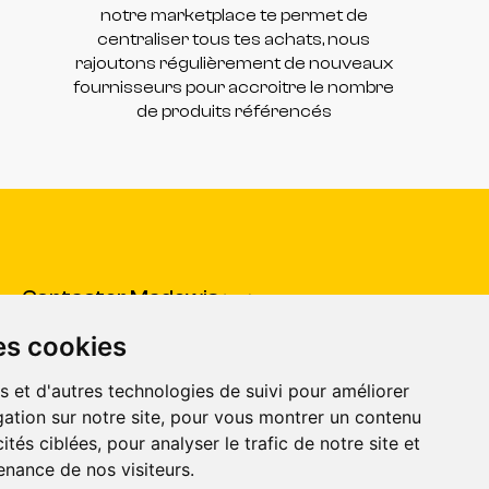
notre marketplace te permet de
centraliser tous tes achats, nous
rajoutons régulièrement de nouveaux
fournisseurs pour accroitre le nombre
de produits référencés
Contacter Madewis
(SAV)
es cookies
Centre d'aide
(pour répondre à toutes vos questions)
CGV
s et d'autres technologies de suivi pour améliorer
ation sur notre site, pour vous montrer un contenu
ités ciblées, pour analyser le trafic de notre site et
nance de nos visiteurs.