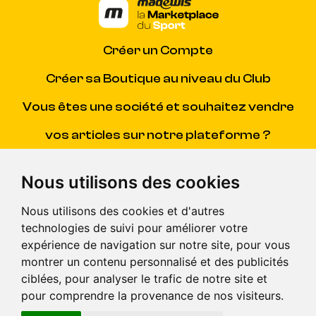
Créer un Compte
Créer sa Boutique au niveau du Club
Vous êtes une société et souhaitez vendre
vos articles sur notre plateforme ?
Contacter Madewis
(SAV)
Nous utilisons des cookies
Centre d'aide
(pour répondre à toutes vos questions)
Nous utilisons des cookies et d'autres
technologies de suivi pour améliorer votre
CGV
expérience de navigation sur notre site, pour vous
montrer un contenu personnalisé et des publicités
© Madewis 2026 . Tous droits reservés.
ciblées, pour analyser le trafic de notre site et
pour comprendre la provenance de nos visiteurs.