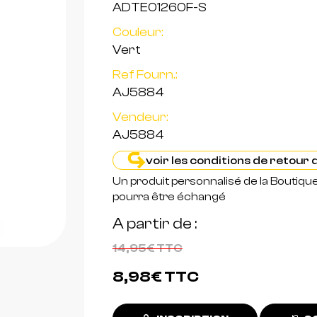
ADTE01260F-S
Couleur:
Vert
Ref Fourn.:
AJ5884
Vendeur:
AJ5884
voir les conditions de retour
Un produit personnalisé de la Boutiqu
pourra être échangé
A partir de
14,95€
TTC
8,98€
TTC