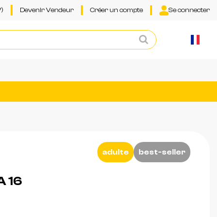
)
Devenir Vendeur
Créer un compte
Se connecter
adulte
best-seller
 16