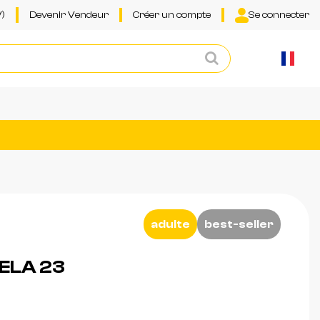
)
Devenir Vendeur
Créer un compte
Se connecter
adulte
best-seller
ELA 23