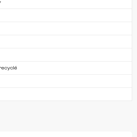
y
recyclé