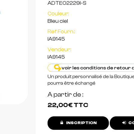
ADTE02229I-S
Couleur:
Bleu ciel
Ref Fourn.:
IA9145
Vendeur:
IA9145
voir les conditions de retour
Un produit personnalisé de la Boutiqu
pourra être échangé
A partir de
22,00€
TTC
INSCRIPTION
CO