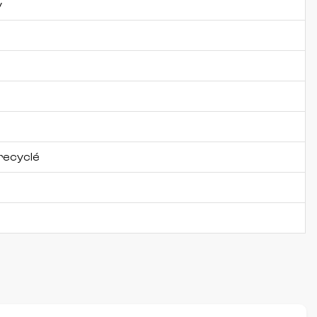
y
o
recyclé