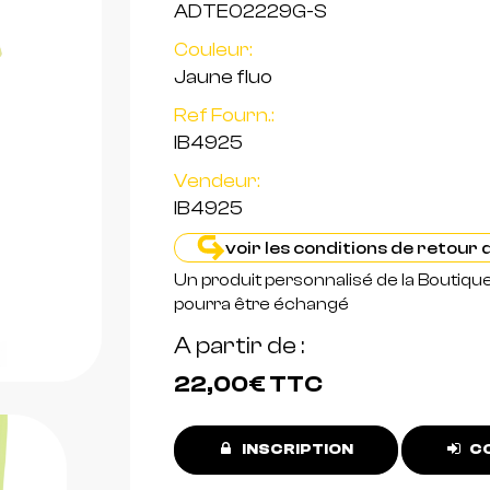
ADTE02229G-S
Couleur:
Jaune fluo
Ref Fourn.:
IB4925
Vendeur:
IB4925
voir les conditions de retour
Un produit personnalisé de la Boutiqu
pourra être échangé
A partir de
22,00€
TTC
INSCRIPTION
CO