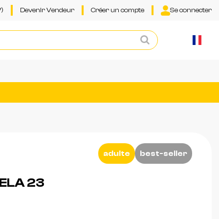
)
Devenir Vendeur
Créer un compte
Se connecter
adulte
best-seller
ELA 23