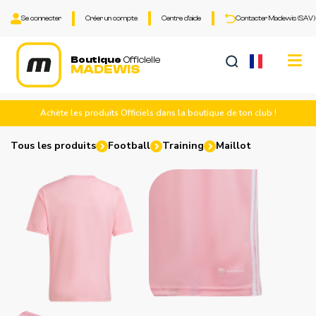
Se connecter
Créer un compte
Centre d'aide
Contacter Madewis (SAV)
Tog
Boutique
Officielle
MADEWIS
nav
Achète les produits Officiels dans la boutique de ton club !
Tous les produits
Football
Training
Maillot