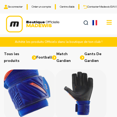
Se connecter
Créer un compte
Centre d'aide
Contacter Madewis (SAV)
Tog
Boutique
Officielle
MADEWIS
nav
Achète les produits Officiels dans la boutique de ton club !
Tous les
Match
Gants De
Football
produits
Gardien
Gardien