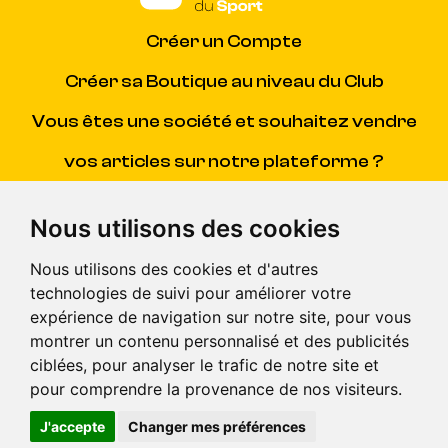
Créer un Compte
Créer sa Boutique au niveau du Club
Vous êtes une société et souhaitez vendre
vos articles sur notre plateforme ?
Contacter Madewis
(SAV)
Nous utilisons des cookies
Centre d'aide
(pour répondre à toutes vos questions)
Nous utilisons des cookies et d'autres
technologies de suivi pour améliorer votre
CGV
expérience de navigation sur notre site, pour vous
montrer un contenu personnalisé et des publicités
© Madewis 2026 . Tous droits reservés.
ciblées, pour analyser le trafic de notre site et
pour comprendre la provenance de nos visiteurs.
J'accepte
Changer mes préférences