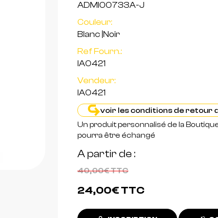
ADMI00733A-J
Couleur:
Blanc
|
Noir
Ref Fourn.:
IA0421
Vendeur:
IA0421
voir les conditions de retour
Un produit personnalisé de la Boutiqu
pourra être échangé
A partir de
40,00€
TTC
24,00€
TTC