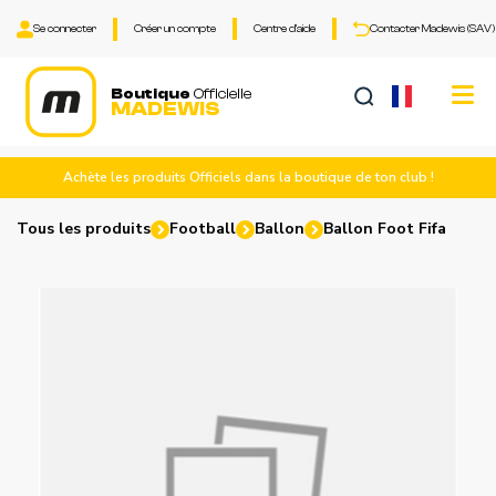
Se connecter
Créer un compte
Centre d'aide
Contacter Madewis (SAV)
Tog
Boutique
Officielle
MADEWIS
nav
Achète les produits Officiels dans la boutique de ton club !
Tous les produits
Football
Ballon
Ballon Foot Fifa