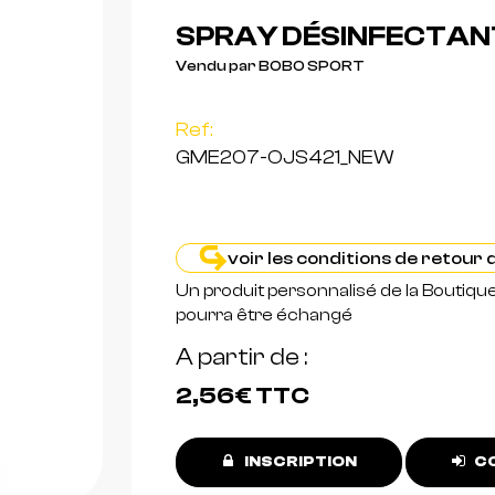
SPRAY DÉSINFECTANT
Vendu par BOBO SPORT
Ref:
GME207-OJS421_NEW
voir les conditions de retour
Un produit personnalisé de la Boutiqu
pourra être échangé
A partir de
2,56€
TTC
INSCRIPTION
CO