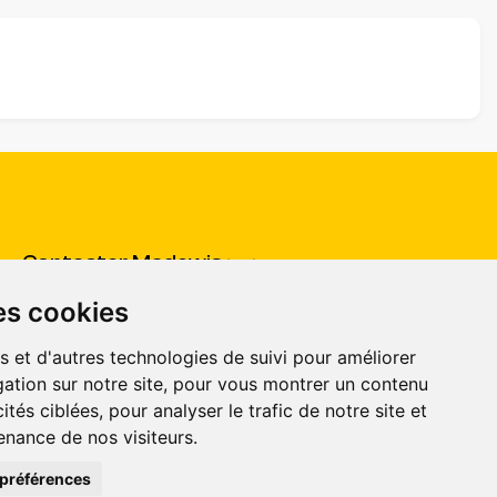
Contacter Madewis
(SAV)
es cookies
Centre d'aide
(pour répondre à toutes vos questions)
CGV
s et d'autres technologies de suivi pour améliorer
ation sur notre site, pour vous montrer un contenu
ités ciblées, pour analyser le trafic de notre site et
nance de nos visiteurs.
préférences