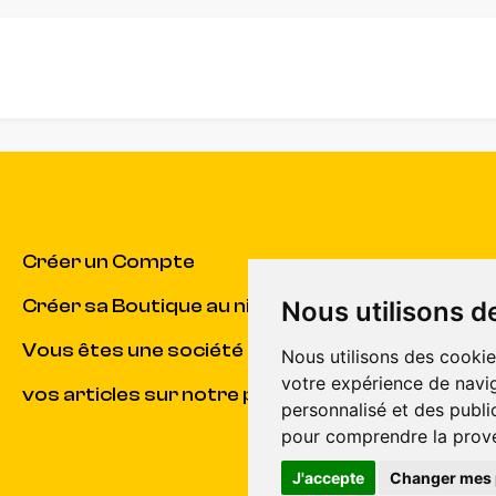
Créer un Compte
Créer sa Boutique au niveau du Club
Nous utilisons d
Vous êtes une société et souhaitez vendre
Nous utilisons des cookie
votre expérience de navig
vos articles sur notre plateforme ?
personnalisé et des public
pour comprendre la prove
J'accepte
Changer mes 