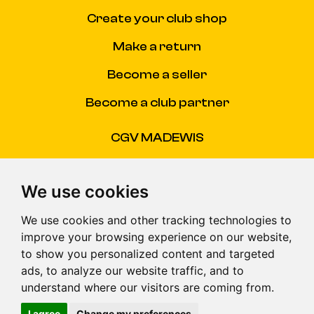
Create your club shop
Make a return
Become a seller
Become a club partner
CGV MADEWIS
CGU
We use cookies
FAQ
We use cookies and other tracking technologies to
Nous Contacter
improve your browsing experience on our website,
to show you personalized content and targeted
© Madewis 2026 . All right reserved.
ads, to analyze our website traffic, and to
understand where our visitors are coming from.
I agree
Change my preferences