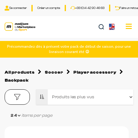
Se connecter
Créer un compte
+33 (0)4 42 90 46 63
Faire un retou
Tog
nav
Précommandez dès à présent votre pack de début de saison, pour une
livraison courant été 😉
All products
Soccer
Player accessory
Backpack
items per page