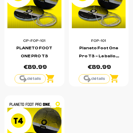
CP-FOP-101
FOP-101
PLANETO FOOT
Planeto Foot One
ONE PRO T3
Pro T3 – Le ballon
qui revient tout
€89.99
€89.99
seul et qui
détails
détails
améliore la
technique.