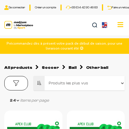
Se connecter
Créer un compte
+33 (0)4 42 90 46 63
Faire un retou
Tog
nav
Précommandez dès à présent votre pack de début de saison, pour une
livraison courant été 😉
All products
Soccer
Ball
Other ball
items per page