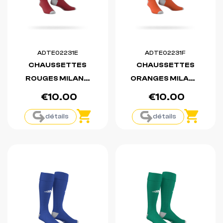
ADTE02231E
ADTE02231F
CHAUSSETTES
CHAUSSETTES
ROUGES MILANO
ORANGES MILANO
23
23
€10.00
€10.00
détails
détails