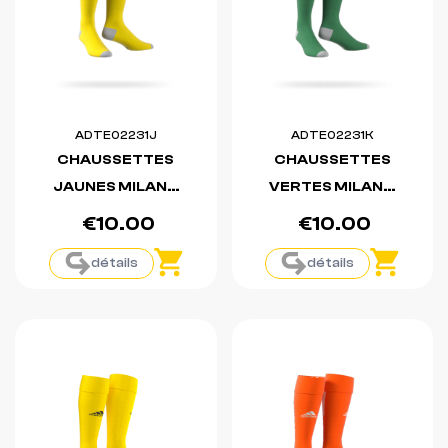
ADTE02231J
ADTE02231K
CHAUSSETTES
CHAUSSETTES
JAUNES MILANO
VERTES MILANO
23
23
€10.00
€10.00
détails
détails