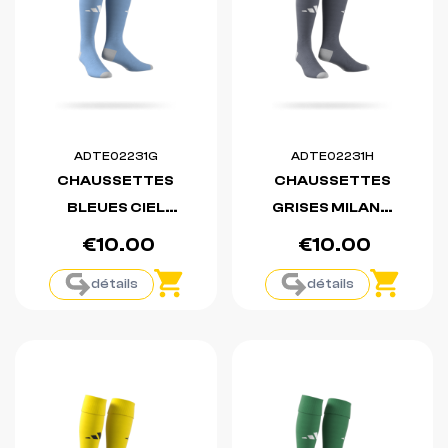
ADTE02231G
ADTE02231H
CHAUSSETTES
CHAUSSETTES
BLEUES CIEL
GRISES MILANO
MILANO 23
23
€10.00
€10.00
détails
détails