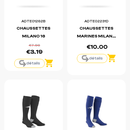
ADTE01262B
ADTE02231D
CHAUSSETTES
CHAUSSETTES
MILANO 16
MARINES MILANO
23
€7.96
€10.00
€3.19
détails
détails