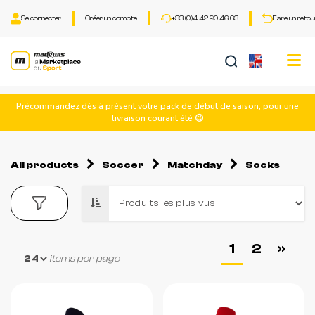
Se connecter
Créer un compte
+33 (0)4 42 90 46 63
Faire un retou
Tog
nav
Précommandez dès à présent votre pack de début de saison, pour une
livraison courant été 😉
All products
Soccer
Matchday
Socks
1
2
»
items per page