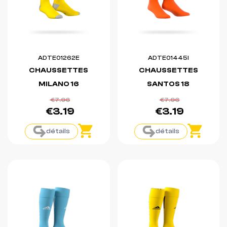
ADTE01262E
ADTE01445I
CHAUSSETTES
CHAUSSETTES
MILANO 16
SANTOS 18
€7.96
€7.96
€3.19
€3.19
détails
détails