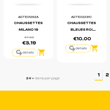
ADTE01262A
ADTE02231C
CHAUSSETTES
CHAUSSETTES
MILANO 16
BLEUES ROI
MILANO 23
€7.96
€10.00
€3.19
détails
détails
1
2
items per page