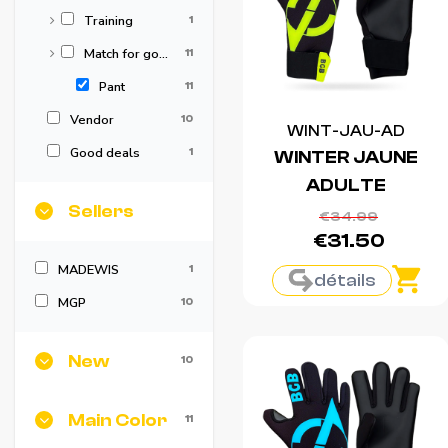
Training
1
Match for goalkeeper
11
Pant
11
Vendor
10
WINT-JAU-AD
Good deals
1
WINTER JAUNE
ADULTE
Sellers
€34.99
€31.50
MADEWIS
1
détails
MGP
10
New
10
Main Color
11