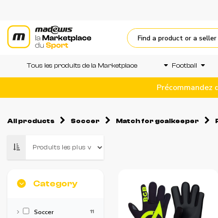
Tous les produits de la Marketplace
Football
Précommandez dès
All products
Soccer
Match for goalkeeper
Category
Soccer
11