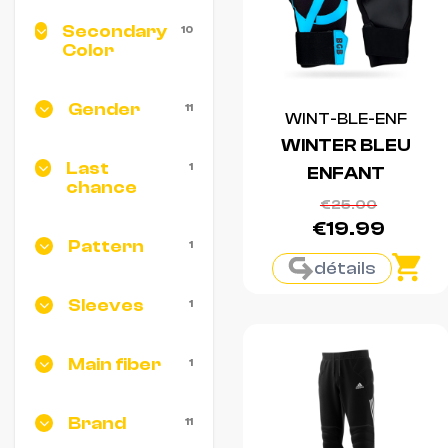
Secondary
10
Color
Gender
11
WINT-BLE-ENF
WINTER BLEU
Last
1
ENFANT
chance
€25.00
€19.99
Pattern
1
détails
Sleeves
1
Main fiber
1
Brand
11