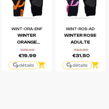
WINT-ORA-ENF
WINT-ROS-AD
WINTER
WINTER ROSE
ORANGE
ADULTE
ENFANT
€25.00
€34.99
€19.99
€31.50
détails
détails