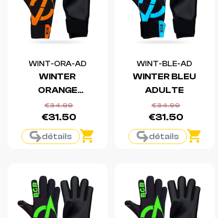
WINT-ORA-AD
WINT-BLE-AD
WINTER
WINTER BLEU
ORANGE
ADULTE
ADULTE
€34.99
€34.99
€31.50
€31.50
détails
détails