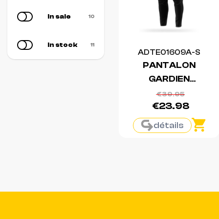
In sale
10
In stock
11
ADTE01609A-S
PANTALON
GARDIEN
TIERRO 13
€39.95
€23.98
détails