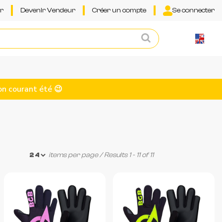
ur
Devenir Vendeur
Créer un compte
Se connecter
on courant été 😉
items per page
/ Results 1 - 11 of 11