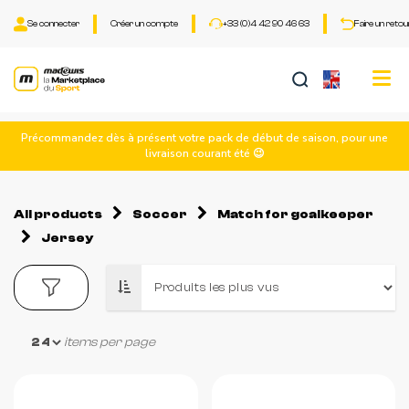
Se connecter
Créer un compte
+33 (0)4 42 90 46 63
Faire un retou
Tog
nav
Précommandez dès à présent votre pack de début de saison, pour une
livraison courant été 😉
All products
Soccer
Match for goalkeeper
Jersey
items per page