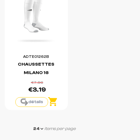
ADTE01262B
CHAUSSETTES
MILANO 16
€7.96
€3.19
détails
items per page