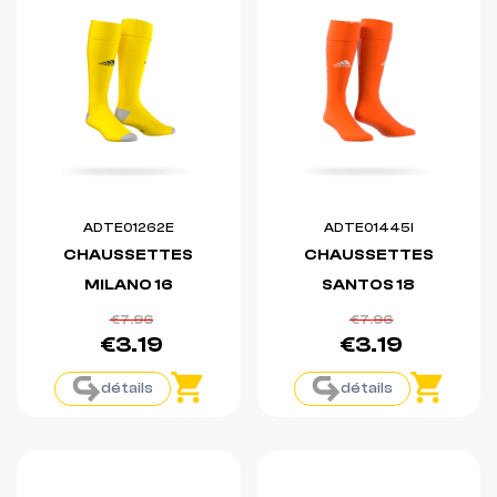
ADTE01262E
ADTE01445I
CHAUSSETTES
CHAUSSETTES
MILANO 16
SANTOS 18
€7.96
€7.96
€3.19
€3.19
détails
détails