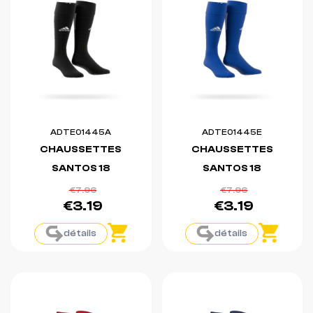
ADTE01445A
ADTE01445E
CHAUSSETTES
CHAUSSETTES
SANTOS 18
SANTOS 18
€7.96
€7.96
€3.19
€3.19
détails
détails