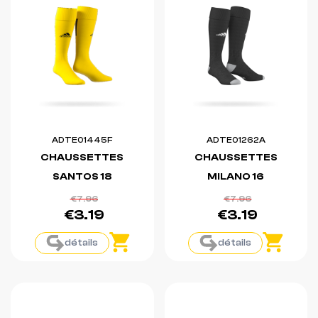
ADTE01445F
ADTE01262A
CHAUSSETTES
CHAUSSETTES
SANTOS 18
MILANO 16
€7.96
€7.96
€3.19
€3.19
détails
détails