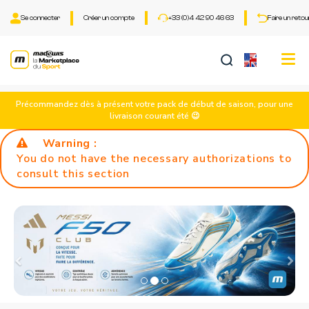
Se connecter
Créer un compte
+33 (0)4 42 90 46 63
Faire un retou
Tog
nav
Précommandez dès à présent votre pack de début de saison, pour une
livraison courant été 😉
Warning :
You do not have the necessary authorizations to
consult this section
Prev
N