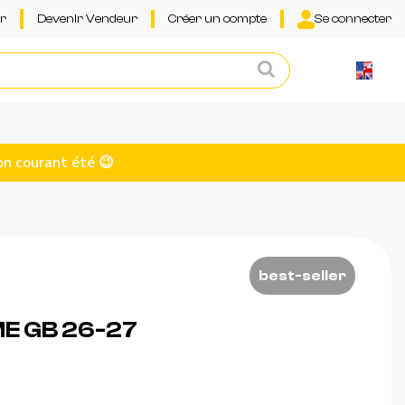
ur
Devenir Vendeur
Créer un compte
Se connecter
on courant été 😉
best-seller
E GB 26-27