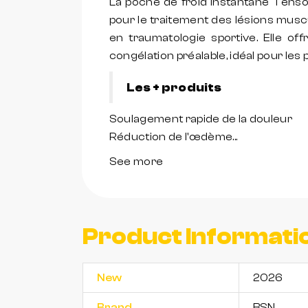
La poche de froid instantané Tensoc
pour le traitement des lésions muscu
en traumatologie sportive. Elle o
congélation préalable, idéal pour les 
Les + produits
Soulagement rapide de la douleur
Réduction de l'œdème...
See more
Product Informati
New
2026
Brand
BSN