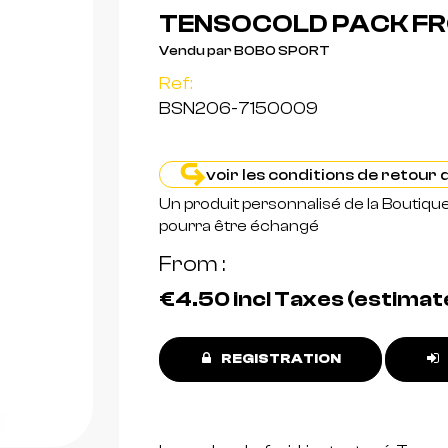
TENSOCOLD PACK FR
Vendu par BOBO SPORT
Ref:
BSN206-7150009
voir les conditions de retour
Un produit personnalisé de la Boutiqu
pourra être échangé
From
€4.50
incl Taxes (estimat
REGISTRATION