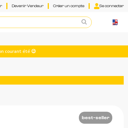
ur
Devenir Vendeur
Créer un compte
Se connecter
on courant été 😉
best-seller