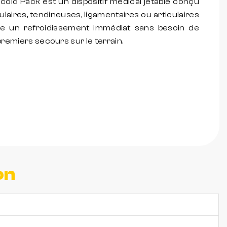
old Pack est un dispositif médical jetable conçu
laires, tendineuses, ligamentaires ou articulaires
ffre un refroidissement immédiat sans besoin de
premiers secours sur le terrain.
on