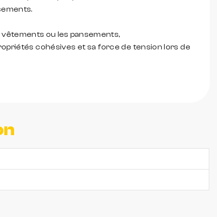
nsements.
s vêtements ou les pansements,
propriétés cohésives et sa force de tension lors de
on