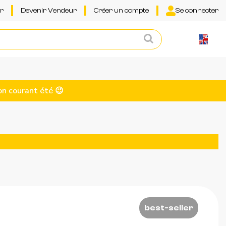
ur
Devenir Vendeur
Créer un compte
Se connecter
on courant été 😉
best-seller