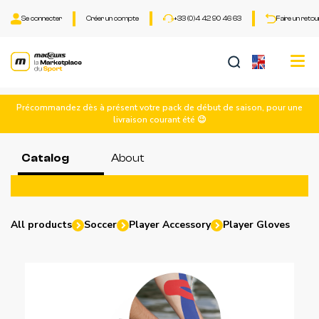
Se connecter
Créer un compte
+33 (0)4 42 90 46 63
Faire un retou
Tog
nav
Précommandez dès à présent votre pack de début de saison, pour une
livraison courant été 😉
Catalog
About
All products
Soccer
Player Accessory
Player Gloves