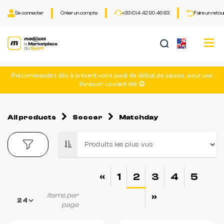
Se connecter
Créer un compte
+33 (0)4 42 90 46 63
Faire un retou
Tog
nav
Précommandez dès à présent votre pack de début de saison, pour une
livraison courant été 😉
All products
Soccer
Matchday
«
1
2
3
4
5
»
items per
page