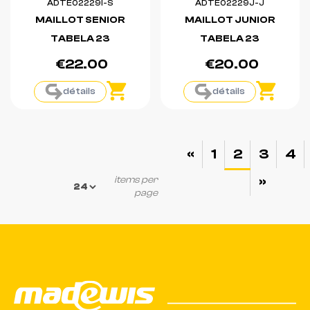
ADTE02229I-S
ADTE02229J-J
MAILLOT SENIOR
MAILLOT JUNIOR
TABELA 23
TABELA 23
€22.00
€20.00
détails
détails
«
1
2
3
4
»
items per
page