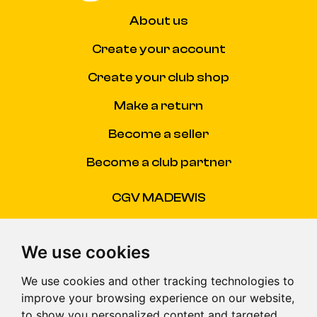
About us
Create your account
Create your club shop
Make a return
Become a seller
Become a club partner
CGV MADEWIS
CGU
We use cookies
FAQ
We use cookies and other tracking technologies to
Nous Contacter
improve your browsing experience on our website,
to show you personalized content and targeted