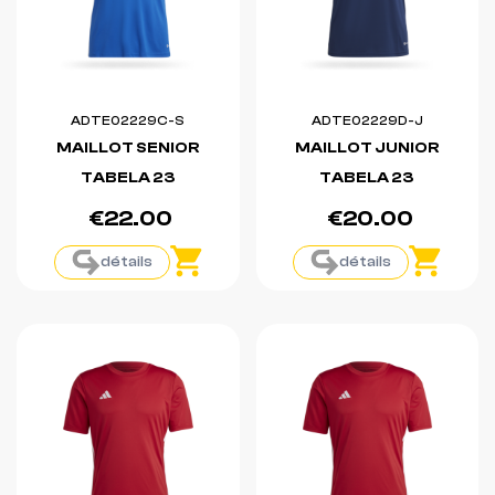
ADTE02229C-S
ADTE02229D-J
MAILLOT SENIOR
MAILLOT JUNIOR
TABELA 23
TABELA 23
€22.00
€20.00
détails
détails