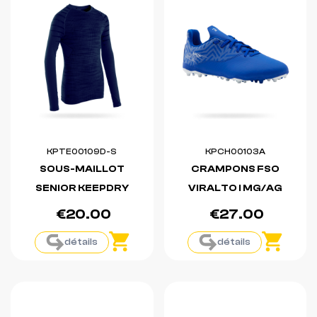
KPTE00109D-S
KPCH00103A
SOUS-MAILLOT
CRAMPONS FSO
SENIOR KEEPDRY
VIRALTO I MG/AG
€20.00
€27.00
détails
détails