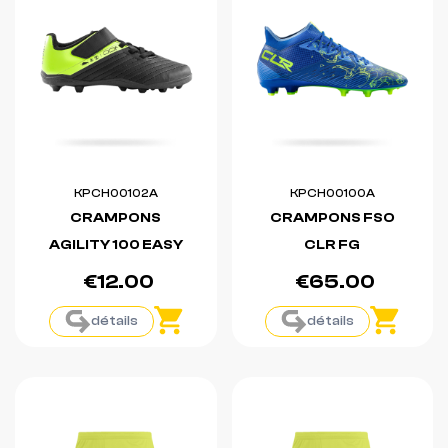
KPCH00102A
KPCH00100A
CRAMPONS
CRAMPONS FSO
AGILITY 100 EASY
CLR FG
€12.00
€65.00
détails
détails