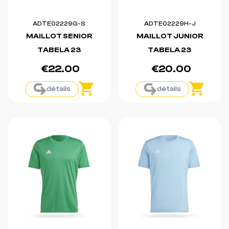
ADTE02229G-S
ADTE02229H-J
MAILLOT SENIOR
MAILLOT JUNIOR
TABELA 23
TABELA 23
€22.00
€20.00
détails
détails