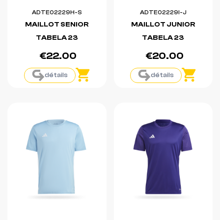
ADTE02229H-S
ADTE02229I-J
MAILLOT SENIOR
MAILLOT JUNIOR
TABELA 23
TABELA 23
€22.00
€20.00
détails
détails